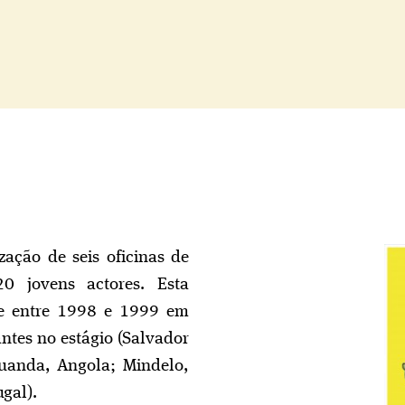
ÁREAS DE INTERVENÇÃO
Centro de Doc
Edições
Formação
zação de seis oficinas de
Festival Estaçã
0 jovens actores. Esta
-se entre 1998 e 1999 em
Circuito Teatra
ntes no estágio (Salvador
uanda, Angola; Mindelo,
gal).
Co-produções