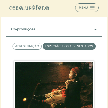
MENU
Cenaberta online
Parceiros
Co-produções
Contactos
APRESENTAÇÃO
ESPECTÁCULOS APRESENTADOS
ÁREAS DE INTERVENÇÃO
Centro de Documentação e Informação
Edições
Formação
Festival Estação