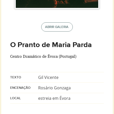
Circuito Teatral Lusófono
Co-produções
ABRIR GALERIA
Fórum
O Pranto de Maria Parda
Espaços Cénicos
Centro Dramático de Évora (Portugal)
Gil Vicente
TEXTO
Rosário Gonzaga
ENCENAÇÃO
estreia em Évora
LOCAL